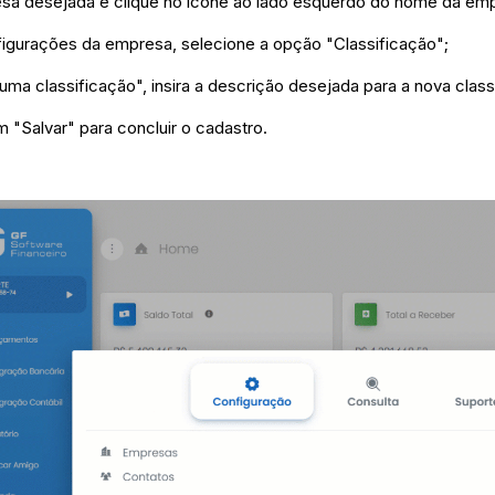
esa desejada e clique no ícone ao lado esquerdo do nome da em
igurações da empresa, selecione a opção "Classificação";
 uma classificação", insira a descrição desejada para a nova clas
em "Salvar" para concluir o cadastro.