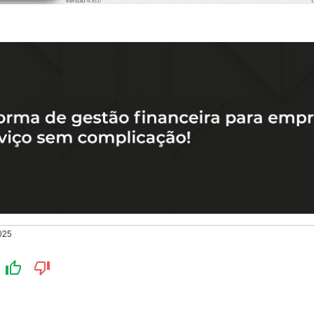
025
?